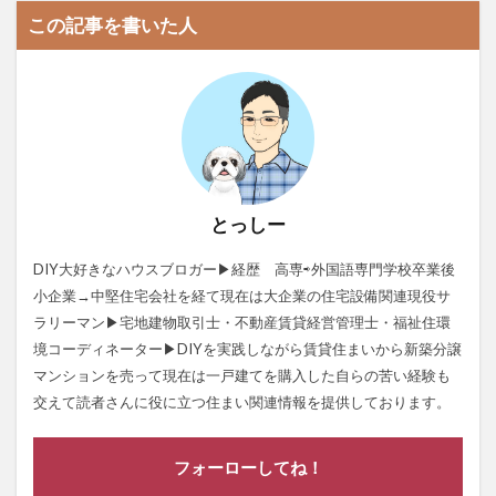
この記事を書いた人
とっしー
DIY大好きなハウスブロガー▶経歴 高専⇨外国語専門学校卒業後
小企業→中堅住宅会社を経て現在は大企業の住宅設備関連現役サ
ラリーマン▶宅地建物取引士・不動産賃貸経営管理士・福祉住環
境コーディネーター▶DIYを実践しながら賃貸住まいから新築分譲
マンションを売って現在は一戸建てを購入した自らの苦い経験も
交えて読者さんに役に立つ住まい関連情報を提供しております。
フォーローしてね！