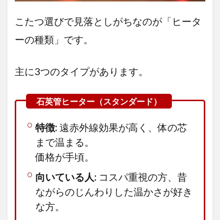
ッと入る
「折れ
こたつ選びで見落としがちなのが「ヒータ
脚」機能
ーの種類」です。
3.2.3
足元
広々、
ストレ
主に3つのタイプがあります。
スフリ
ーな
「薄型
ヒータ
ーコタ
ツ」
特徴:
遠赤外線効果が高く、体の芯
3.2.4
まで温まる。
結論：
価格が手頃。
これは
「テー
向いている人:
コスパ重視の方、昔
ブル」
と「コ
ながらのじんわりした温かさが好き
タツ」
な方。
のいい
とこ取