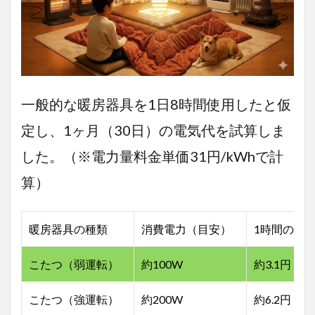
真骨
頂
「頭
寒足
熱」
で集
中力
一般的な暖房器具を1日8時間使用したと仮
アッ
プ！
定し、1ヶ月（30日）の電気代を試算しま
2
した。（※電力量料金単価31円/kWhで計
見た
目だ
算）
けじ
ゃな
い！
失敗
暖房器具の種類
消費電力（目安）
1時間の電
しな
い
「ヒ
こたつ（弱運転）
約100W
約3.1円
ータ
ー」
こたつ（強運転）
約200W
約6.2円
と
「デ