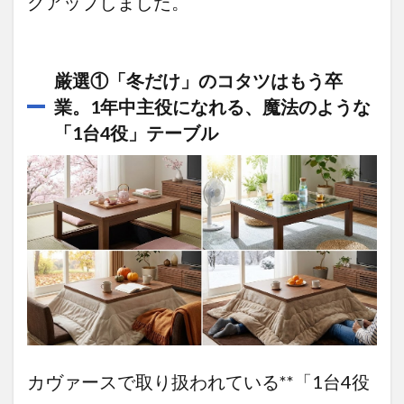
クアップしました。
見えな
い、天
然木ウ
ォール
ナット
厳選①「冬だけ」のコタツはもう卒
の重厚
業。1年中主役になれる、魔法のような
感
「1台4役」テーブル
3.4.4
結論：
これは
「一生
モノ」
の団ら
んこた
つ拠点
です
3.5
厳選
⑤「コ
タツは
カヴァースで取り扱われている**「1台4役
床で使
うも