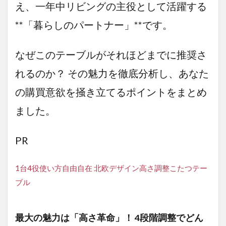
え、一年中リビングの主役として活躍する
在に変
わる4段
**「暮らしのパートナー」**です。
階の高
さ
なぜこのテーブルがそれほどまでに推奨さ
3.5.2
職人の
れるのか？ その魅力を徹底分析し、あなた
技が光
る「な
の購買意欲を掻き立てるポイントをまとめ
ぐり加
工」と
ました。
天然木
の品格
PR
3.5.3
スイッ
チオン
1台4役使い方自由自在 北欧デザイン高さ調整こたつテー
で即、
暖か
ブル
い。
「ハロ
ゲンヒ
最大の魅力は「高さ革命」！ 4段階調整でどん
ータ