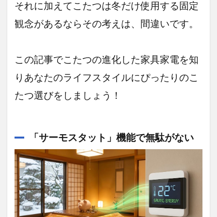
それに加えてこたつは冬だけ使用する固定
カヴ
ァー
観念があるならその考えは、間違いです。
スで
厳
選！
口コ
この記事でこたつの進化した家具家電を知
ミ評
価が
りあなたのライフスタイルにぴったりのこ
高く
「指
たつ選びをしましょう！
名買
い」
され
るお
「サーモスタット」機能で無駄がない
すす
めこ
たつ
5選
3.1
厳選
①「冬
だけ」