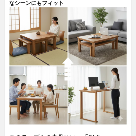
ー」搭
なシーンにもフィット
載のこ
たつ
3.5.4
結論：
このこ
たつは
「冬の
特等
席」へ
の招待
状です
4
まと
め：
迷っ
てい
るな
ら
「オ
ール
シー