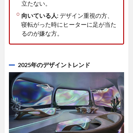
立たない。
のこだ
わり
向いている人:
デザイン重視の方、
が、部
屋の格
寝転がった時にヒーターに足が当た
を上げ
る
るのが嫌な方。
3.3.3
高コス
パで始
める、
2025年のデザイントレンド
憧れの
「こた
つライ
フ」
3.3.4
結論：
これは
「こた
つ」以
上の
「空間
のアッ