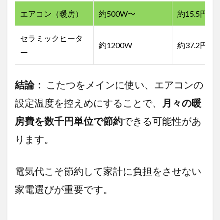
ザイ
エアコン（暖房）
約500W〜
約15.5円〜
ン」
の選
び方
セラミックヒータ
約1200W
約37.2円
ー
2.1
こたつ
は、ヒ
結論：
こたつをメインに使い、エアコンの
ーター
の種類
設定温度を控えめにすることで、
月々の暖
で選ぶ
（ここ
房費を数千円単位で節約
できる可能性があ
が重
要！）
ります。
2.2
2025
年の
電気代こそ節約して家計に負担をさせない
デザ
イン
家電選びが重要です。
トレ
ンド
3