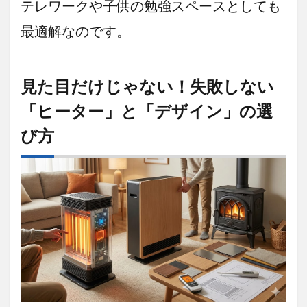
テレワークや子供の勉強スペースとしても
3.1.4
結論：
最適解なのです。
このこ
たつは
「テー
ブル4台
見た目だけじゃない！失敗しない
分」の
価値が
「ヒーター」と「デザイン」の選
ある投
資です
び方
3.2
厳選
②「コ
タツは
生活感
が出
る」そ
の常識
を覆
す。 1
年中リ
ビング