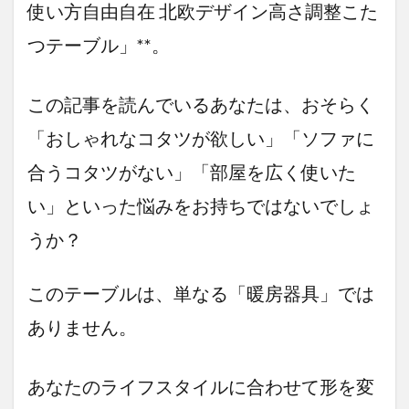
使い方自由自在 北欧デザイン高さ調整こた
の」…
その常
つテーブル」**。
識、古
くない
です
か？
この記事を読んでいるあなたは、おそらく
和の風
情と現
「おしゃれなコタツが欲しい」「ソファに
代の利
便性が
合うコタツがない」「部屋を広く使いた
融合し
た「ダ
い」といった悩みをお持ちではないでしょ
イニン
グコタ
うか？
ツ」の
傑作
このテーブルは、単なる「暖房器具」では
3.5.1
「座
ありません。
卓」か
ら「ダ
イニン
あなたのライフスタイルに合わせて形を変
グ」ま
で。自