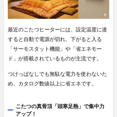
のコタ
ツはも
う卒
業。1
年中主
役にな
最近のこたつヒーターには、設定温度に達
れる、
魔法の
すると自動で電源が切れ、下がると入る
ような
「1台
「サーモスタット機能」や「省エネモー
4役」
テーブ
ド」が搭載されているものが主流です。
ル
3.1.1
つけっぱなしでも無駄な電力を使わないた
最大の
魅力は
め、カタログ数値以上に省エネです。
「高さ
革
命」！
4段階調
こたつの真骨頂「頭寒足熱」で集中力
整でど
んなシ
アップ！
ーンに