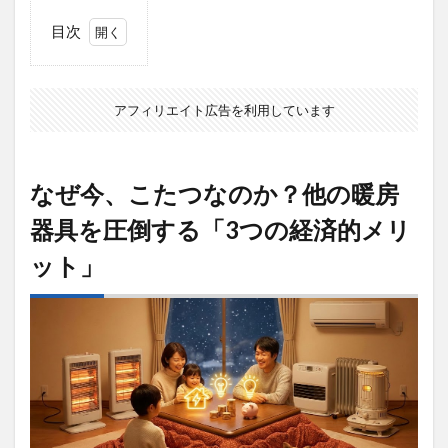
目次
1
なぜ
今、
アフィリエイト広告を利用しています
こた
つな
の
か？
なぜ今、こたつなのか？他の暖房
他の
暖房
器具を圧倒する「3つの経済的メリ
器具
を圧
ット」
倒す
る
「3
つの
経済
的メ
リッ
ト」
1.1