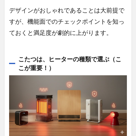
の主役
になれ
デザインがおしゃれであることは大前提で
る、美
しき
すが、機能面でのチェックポイントを知っ
「折れ
脚こた
ておくと満足度が劇的に上がります。
つ」
3.2.1
「え
こたつは、ヒーターの種類で選ぶ（こ
っ、こ
れがコ
こが重要！）
タ
ツ？」
ゲスト
も驚く
洗練さ
れたデ
ザイン
3.2.2
わずか
11.5cm！
隙間にス