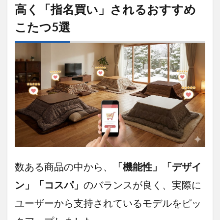
たつ
高く「指名買い」されるおすすめ
3.4.1
こたつ5選
シーン
に合わ
せて「3
段階」
に変身
するこ
たつ！
3.4.2
「追加
の天
板」は
どこ
へ？ 驚
きの収
数ある商品の中から、
「機能性」「デザイ
納トリ
ック
ン」「コスパ」
のバランスが良く、実際に
3.4.3
ユーザーから支持されているモデルをピッ
「こた
つ」に