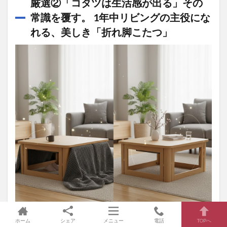
厳選②
「コタツは生活感が出る」その
常識を覆す。
1年中リビングの主役にな
れる、美しき「折れ脚こたつ」
ホーム
シェア
メニュー
電話
TOPへ