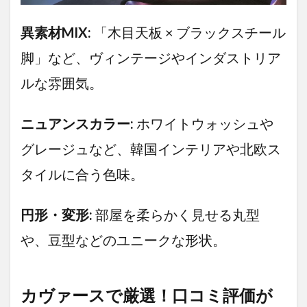
プグレ
ード」
異素材MIX:
「木目天板 × ブラックスチール
です
脚」など、ヴィンテージやインダストリア
3.4
厳選
ルな雰囲気。
④「人
数が増
える
ニュアンスカラー:
ホワイトウォッシュや
と、テ
ーブル
グレージュなど、韓国インテリアや北欧ス
が狭
い…」
タイルに合う色味。
そんな
リビン
グの永
円形・変形:
部屋を柔らかく見せる丸型
遠の課
題を解
や、豆型などのユニークな形状。
決す
る、魔
法の
「伸長
カヴァースで厳選！口コミ評価が
式」こ