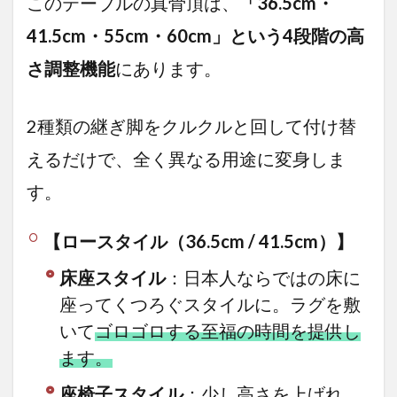
このテーブルの真骨頂は、
「36.5cm・
ズン
使え
41.5cm・55cm・60cm」という4段階の高
る」
こた
さ調整機能
にあります。
つを
選ぼ
う
2種類の継ぎ脚をクルクルと回して付け替
えるだけで、全く異なる用途に変身しま
す。
【ロースタイル（36.5cm / 41.5cm）】
床座スタイル
：日本人ならではの床に
座ってくつろぐスタイルに。ラグを敷
いて
ゴロゴロする至福の時間を提供し
ます。
座椅子スタイル
：少し高さを上げれ