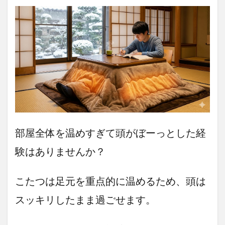
もフィ
ット
3.1.2
「コタ
ツに見
えな
い」洗
練され
た北欧
デザイ
ン
3.1.3
部屋全体を温めすぎて頭がぼーっとした経
足元
広々、
験はありませんか？
ニオイ
も気に
ならな
こたつは足元を重点的に温めるため、頭は
い「高
性能ヒ
スッキリしたまま過ごせます。
ータ
ー」