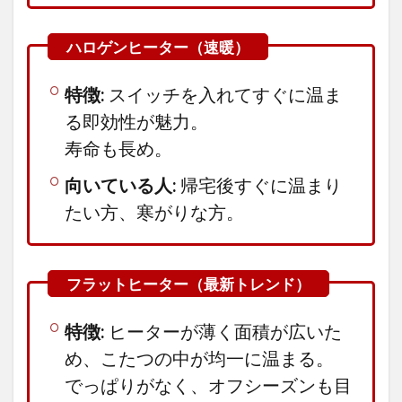
り
3.3
厳
選③ 一
人暮らし
特徴:
スイッチを入れてすぐに温ま
の「狭
い」を
る即効性が魅力。
「快適」
に変える
寿命も長め。
コタツ、
魔法の
向いている人:
帰宅後すぐに温まり
60×75cm
たい方、寒がりな方。
3.3.1
「75cm」
の常識を
疑え。計
算し尽く
されたサ
特徴:
ヒーターが薄く面積が広いた
イズ感
め、こたつの中が均一に温まる。
3.3.2
「木
でっぱりがなく、オフシーズンも目
目」へ