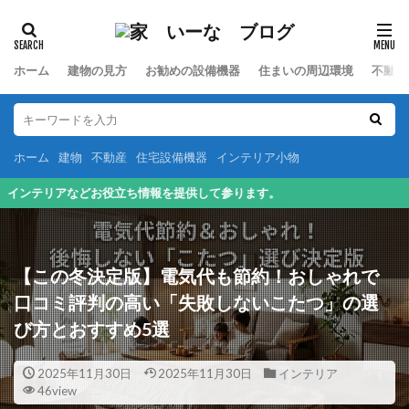
カテゴリー
ホーム
建物の見方
お勧めの設備機器
住まいの周辺環境
不動産
検索
ホーム
建物
不動産
住宅設備機器
インテリア小物
して参ります。
【この冬決定版】電気代も節約！おしゃれで
口コミ評判の高い「失敗しないこたつ」の選
び方とおすすめ5選
2025年11月30日
2025年11月30日
インテリア
46view