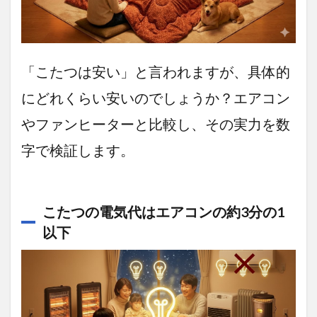
こた
つの
電気
代は
エア
「こたつは安い」と言われますが、具体的
コン
の約3
にどれくらい安いのでしょうか？エアコン
分の1
以下
やファンヒーターと比較し、その実力を数
1.2
字で検証します。
「サ
ーモ
スタ
ッ
ト」
こたつの電気代はエアコンの約3分の1
機能
以下
で無
駄が
ない
1.3
こた
つの