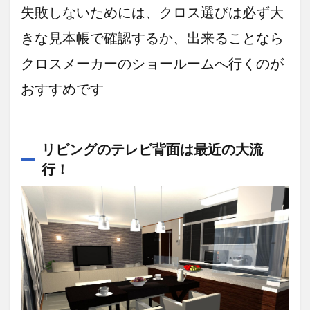
アク
失敗しないためには、クロス選びは必ず大
セン
トク
きな見本帳で確認するか、出来ることなら
ロス
の用
クロスメーカーのショールームへ行くのが
途を
理解
おすすめです
する
3.2
やっ
リビングのテレビ背面は最近の大流
ぱり
アク
行！
セン
トク
ロス
を選
ぶな
らシ
ョー
ルー
ムで
触感
や