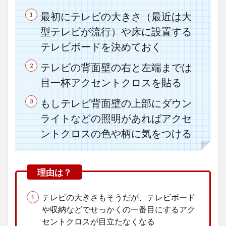
ロ
最初にテレビの大きさ（最近は大
ス
を
型テレビが流行）や床に設置する
貼
テレビボードを決めておく
っ
て
後
テレビの背面壁の右と左端までは
悔
目一杯アクセントクロスを貼る
し
な
もしテレビ背面壁の上部にダウン
い
た
ライトなどの照明があればアクセ
め
ントクロスの色や柄に気をつける
の
ポ
イ
ン
ト
4.1
テレビの大きさもそうだが、テレビボード
よく
ある
や収納などでせっかくの一番目にするアク
マン
セントクロスが目立たなくなる