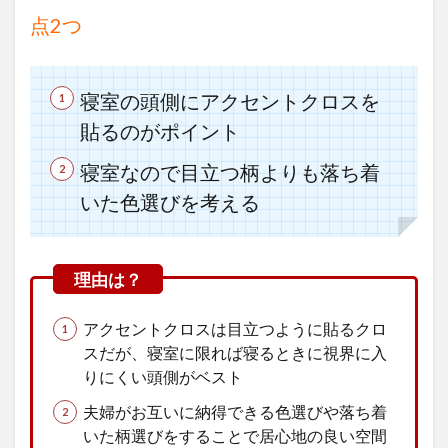
ロ
点2つ
ス
の
選
び
寝室の頭側にアクセントクロスを
方
貼るのがポイント
8
ま
寝室なので目立つ柄よりも落ち着
と
いた色選びを考える
め
アクセントクロスは目立つように貼るクロ
スだが、寝室に限れば寝るときに視界に入
りにくい頭側がベスト
夫婦がお互いに納得できる色選びや落ち着
いた柄選びをすることで居心地の良い空間