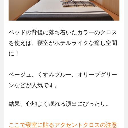
気に
な
る！
アク
セン
トク
ベッドの背後に落ち着いたカラーのクロス
ロス
の費
を使えば、寝室がホテルライクな癒し空間
用相
場
に！
7
長
く
ベージュ、くすみブルー、オリーブグリー
楽
し
ンなどが人気です。
め
る
ア
結果、心地よく眠れる演出にぴったり。
ク
セ
ン
ト
ここで寝室に貼るアクセントクロスの注意
ク