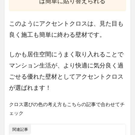
は簡単に貼り替えられる
ドル
ーム
のヘ
ッド
このようにアクセントクロスは、見た目も
ボー
ド側
良く施工も簡単に終わる壁材です。
の壁
2.3
しかも居住空間にうまく取り入れることで
アク
セン
マンション生活が、より快適に気分良く過
トク
ロス
ごせる優れた壁材としてアクセントクロス
が際
立つ
が選ばれます！
玄関
や廊
下の
クロス選びの色の考え方もこちらの記事で合わせてチ
一部
壁
ェック
2.4
クロ
関連記事
ーゼ