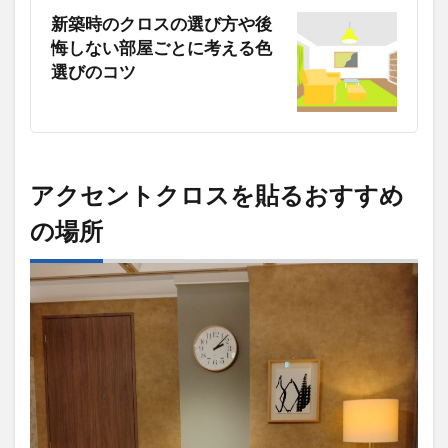
ット
新築時のクロスの選び方や後
の内
悔しない部屋ごとに考える色
部
選びのコツ
「機
能性
クロ
ス選
択も
あ
り」
アクセントクロスを貼るおすすめ
2.5
の場所
トイ
レや
洗面
脱衣
場の
一部
壁
「ク
ロス
の施
工性