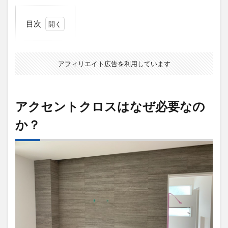
目次
1
アク
セン
アフィリエイト広告を利用しています
トク
ロス
はな
ぜ必
アクセントクロスはなぜ必要なの
要な
の
か？
か？
2
ア
ク
セ
ン
ト
ク
ロ
ス