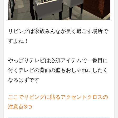
色、
柄を
確認
3.3
失敗
リビングは家族みんなが長く過ごす場所で
しな
いシ
すよね！
ョー
ルー
ムで
の確
やっぱりテレビは必須アイテムで一番目に
認の
仕方
付くテレビの背面の壁もおしゃれにしたく
と選
び方
なるはずです
4
ア
ここでリビングに貼るアクセントクロスの
ク
セ
注意点3つ
ン
ト
ク