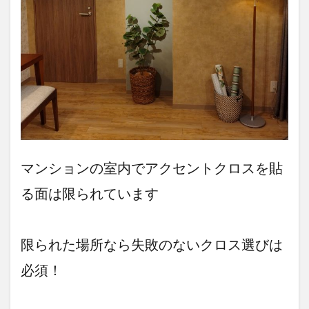
も考
え
る」
3
失
敗
し
な
い
ア
ク
セ
マンションの室内でアクセントクロスを貼
ン
ト
る面は限られています
ク
ロ
ス
の
限られた場所なら失敗のないクロス選びは
選
び
必須！
方
3.1