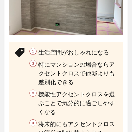
を
貼
る
お
す
す
め
の
場
生活空間がおしゃれになる
所
2.1
特にマンションの場合ならア
リビ
クセントクロスで他邸よりも
ング
のテ
差別化できる
レビ
背面
機能性アクセントクロスを選
は最
近の
ぶことで気分的に過ごしやす
大流
くなる
行！
2.2
将来的にもアクセントクロス
ベッ