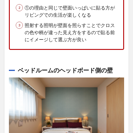
ショ
ン間
①の理由と同じで壁面いっぱいに貼る方が
取り
リビングでの生活が楽しくなる
の施
工す
照射する照明が壁面を照らすことでクロス
る面
の色や柄が違った見え方をするので貼る前
の場
にイメージして選ぶ方が良い
所と
選び
方
5
アク
ベッドルームのヘッドボード側の壁
セン
トク
ロス
の施
工を
依頼
する
な
ら？
6