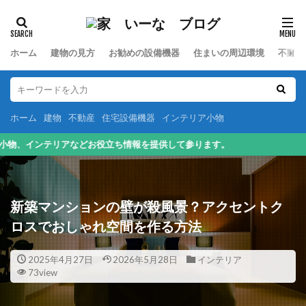
カテゴリー
ホーム
建物の見方
お勧めの設備機器
住まいの周辺環境
不動産
検索
ホーム
建物
不動産
住宅設備機器
インテリア小物
て参ります。
新築マンションの壁が殺風景？アクセントク
ロスでおしゃれ空間を作る方法
2025年4月27日
2026年5月28日
インテリア
73view