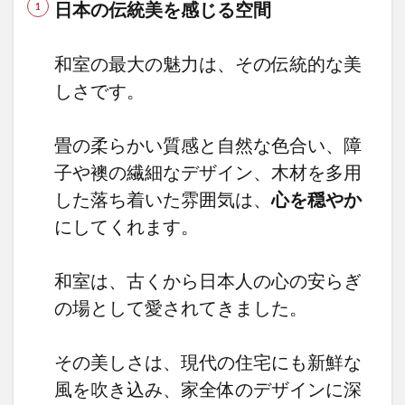
日本の伝統美を感じる空間
父親
にと
って
和室の最大の魅力は、その伝統的な美
は癒
やし
しさです。
の空
間
に！
畳の柔らかい質感と自然な色合い、障
2.3
子や襖の繊細なデザイン、木材を多用
夫婦
した落ち着いた雰囲気は、
心を穏やか
間で
の心
にしてくれます。
地よ
い距
離感
和室は、古くから日本人の心の安らぎ
を保
つに
の場として愛されてきました。
は、
持っ
て来
その美しさは、現代の住宅にも新鮮な
いの
風を吹き込み、家全体のデザインに深
間取
りに