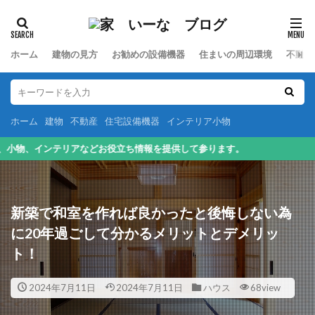
カテゴリー
ホーム
建物の見方
お勧めの設備機器
住まいの周辺環境
不動産
検索
ホーム
建物
不動産
住宅設備機器
インテリア小物
を提供して参ります。
新築で和室を作れば良かったと後悔しない為
に20年過ごして分かるメリットとデメリッ
ト！
2024年7月11日
2024年7月11日
ハウス
68view