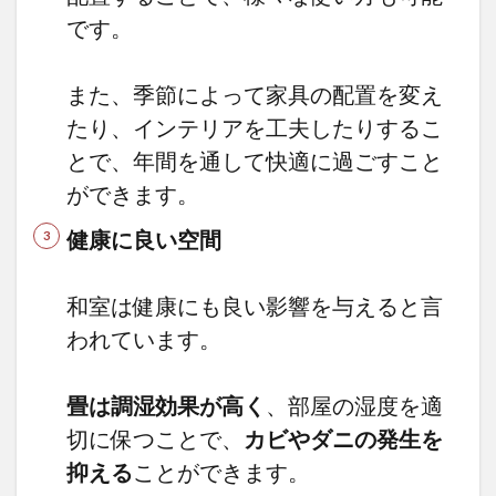
は？
です。
3.1
リビ
ング
また、季節によって家具の配置を変え
との
たり、インテリアを工夫したりするこ
隣接
が良
とで、年間を通して快適に過ごすこと
い理
ができます。
由
3.2
健康に良い空間
小上
がり
で作
和室は健康にも良い影響を与えると言
るな
われています。
ら6畳
は必
要
畳は調湿効果が高く
、部屋の湿度を適
4
切に保つことで、
カビやダニの発生を
ま
と
抑える
ことができます。
め