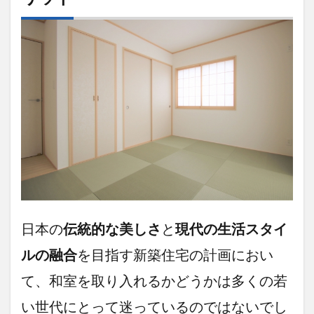
20
代・
30
代が
知っ
てお
きた
い和
室の
魅力
とデ
メリ
ット
1.1
和室
の魅
力を
日本の
伝統的な美しさ
と
現代の生活スタイ
再確
ルの融合
を目指す新築住宅の計画におい
認！
1.2
て、和室を取り入れるかどうかは多くの若
和室
い世代にとって迷っているのではないでし
のデ