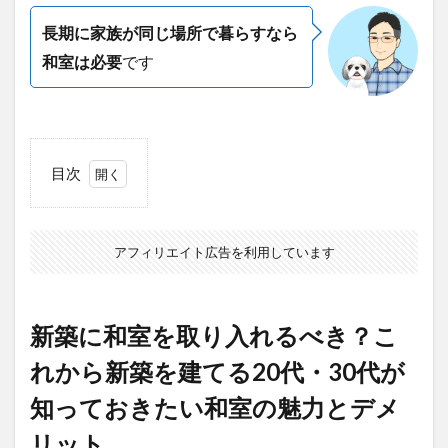
長期に家族が同じ場所で暮らすなら
和室は必要
です
目次
1
新築
に和
アフィリエイト広告を利用しています
室を
取り
入れ
るべ
新築に和室を取り入れるべき？こ
き？
これ
れから新築を建てる20代・30代が
から
新築
知っておきたい和室の魅力とデメ
を建
てる
リット