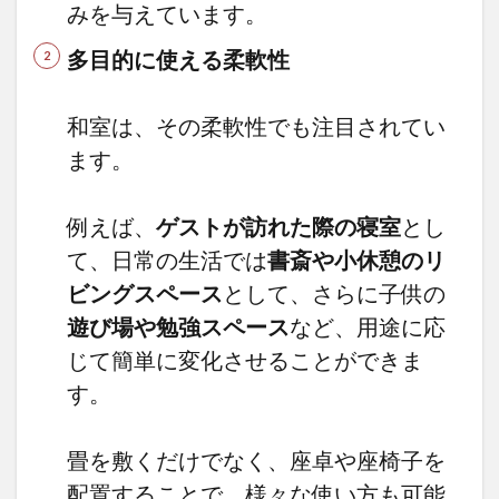
みを与えています。
なる
多目的に使える柔軟性
2.4
和室
にメ
和室は、その柔軟性でも注目されてい
ンテ
ナン
ます。
スが
必要
か？
例えば、
ゲストが訪れた際の寝室
とし
実際
のコ
て、日常の生活では
書斎や小休憩のリ
スト
ビングスペース
として、さらに子供の
は？
遊び場や勉強スペース
など、用途に応
3
後悔
じて簡単に変化させることができま
しな
す。
い為
の和
室の
畳を敷くだけでなく、座卓や座椅子を
作り
方と
配置することで、様々な使い方も可能