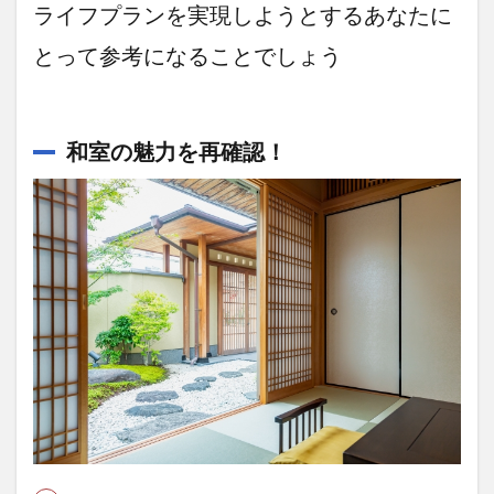
たメ
ライフプランを実現しようとするあなたに
リッ
とって参考になることでしょう
ト
2.1
子育
て期
和室の魅力を再確認！
間
は、
父親
との
スキ
ンシ
ップ
に役
立つ
2.2
子供
が大
きく
なっ
た後
は、