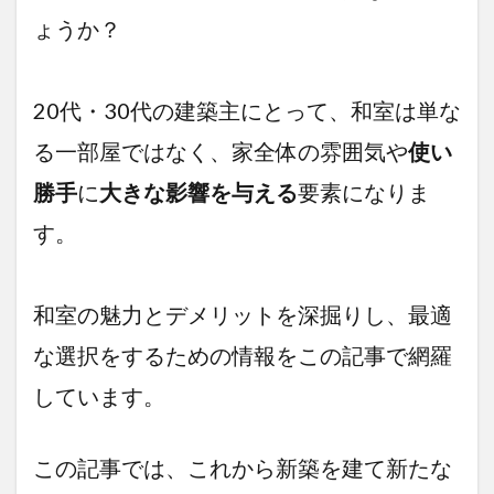
メリ
ょうか？
ット
は
何？
1.3
20代・30代の建築主にとって、和室は単な
和室
る一部屋ではなく、家全体の雰囲気や
使い
を取
り入
勝手
に
大きな影響を与える
要素になりま
れる
ため
す。
のヒ
ント
2
和室の魅力とデメリットを深掘りし、最適
新築
から
な選択をするための情報をこの記事で網羅
20
年！
しています。
和室
で過
ごし
て分
この記事では、これから新築を建て新たな
かっ