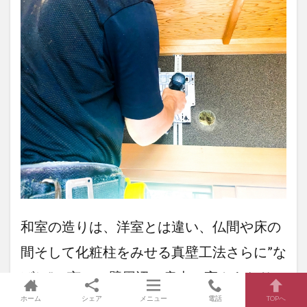
和室の造りは、洋室とは違い、仏間や床の
間そして化粧柱をみせる真壁工法さらに”な
げし”と言って壁周辺の扉上の高さあたりに
ホーム
シェア
メニュー
電話
TOPへ
化粧モールのような周り飾りなどを取り付