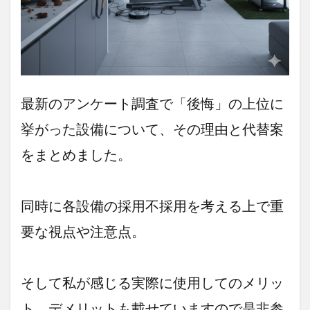
別】
選ば
れる
設
備！
打ち
合わ
せ前
最新のアンケート調査で「後悔」の上位に
に知
挙がった設備について、その理由と代替案
って
おき
をまとめました。
たい
人気
オプ
ショ
同時に各設備の採用不採用を考える上で重
ン
5
要な視点や注意点。
打ち
合わ
せで
そして私が感じる実際に使用してのメリッ
後悔
しな
ト、デメリットも載せていますので是非参
い設