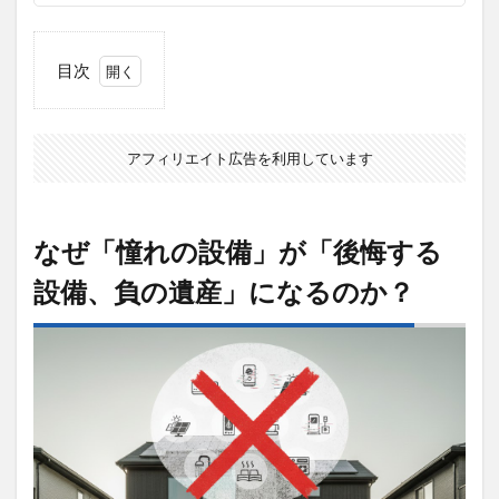
目次
1
なぜ
「憧
アフィリエイト広告を利用しています
れの
設
備」
が
なぜ「憧れの設備」が「後悔する
「後
悔す
設備、負の遺産」になるのか？
る設
備、
負の
遺
産」
にな
るの
か？
2