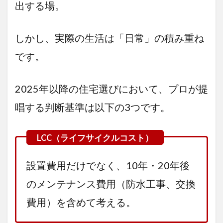
2.2
②
出する場。
浴室の窓
（後悔率
19.0％）
しかし、実際の生活は「日常」の積み重ね
2.3
③
です。
ロフト・
小屋裏収
納（後悔
2025年以降の住宅選びにおいて、プロが提
率
14.5％）
唱する判断基準は以下の3つです。
2.4
④ 浴
室乾
燥暖
房機
設置費用だけでなく、10年・20年後
2.5
⑤
個室型の
のメンテナンス費用（防水工事、交換
書斎（後
悔率
費用）を含めて考える。
12.4％）