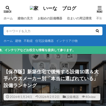
カテゴリー
ホーム
建物の見方
お勧めの設備機器
住まいの周辺環境
不動産
検索
ホーム
建物
不動産
住宅設備機器
インテリア小物
を提供して参ります。
【保存版】新築住宅で後悔する設備10選＆大
手ハウスメーカー別「本当に選ばれている」
設備ランキング
2026年1月24日
2026年2月2日
設備機器
40view