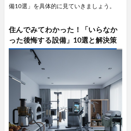
収納
備10選」を具体的に見ていきましょう。
3
2025
年最
住んでみてわかった！「いらなか
新ト
レン
った後悔する設備」10選と解決策
ド！
投資
すべ
き設
備品
「満
足
度」
ラン
キン
グ
4
【ハ
ウス
メー
カー