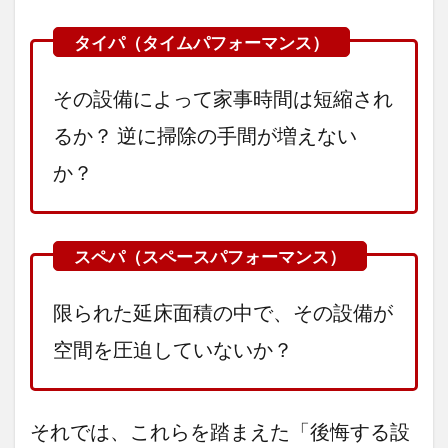
2.6
⑥
勝手口
（後悔率
13.9％）
その設備によって家事時間は短縮され
2.7
⑦ 独
るか？ 逆に掃除の手間が増えない
立し
た和
か？
室
2.8
⑧ ビ
ルト
イン
浄水
器
限られた延床面積の中で、その設備が
2.9
空間を圧迫していないか？
⑨ 床
暖房
2.10
それでは、これらを踏まえた「後悔する設
⑩ 床下