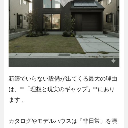
住ん
でみ
てわ
かっ
た！
「い
らな
かっ
た後
悔す
る設
備」
10
選と
解決
新築でいらない設備が出てくる最大の理由
策
は、**「理想と現実のギャップ」**にあり
2.1
①
ベラン
ます 。
ダ・バル
コニー
（後悔率
カタログやモデルハウスは「非日常」を演
29.5％）