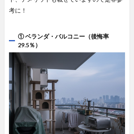
備選
考に！
びの
ため
の
「3
つの
① ベランダ・バルコニー（後悔率
魔法
29.5％）
の質
問」
6
まと
め：
未来
の自
分に
「あ
りが
と
う」
と言
われ
る家