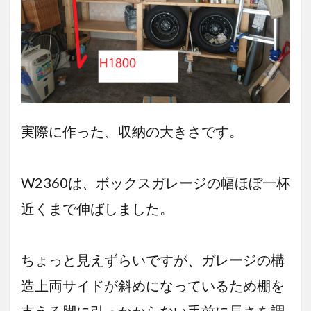
揃え
てお
くべ
き道
具類
教え
ま
す。
初心
実際に作った、収納の大きさです。
者向
け
4
W2360は、ボックスガレージの幅ほぼ一杯
ま
と
近くまで伸ばしました。
め
ちょっと見えずらいですが、ガレージの構
造上両サイドが斜めになっているため棚を