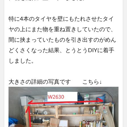
為の
作り
方。
特に4本のタイヤを壁にもたれさせたタイ
土台
と
ヤの上にまた物を重ね置きしていたので、
脚
編～
間に挟まっていたものを引き出すのがめん
2.3
どくさくなった結果、とうとうDIYに着手
傾斜地
にも作
しました。
れる収
納棚の
ポイン
ト。
大きさの詳細の写真です こちら↓
番外編
～
3
DIY
に役
に立
つ最
低限