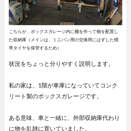
収納
棚の
作り
方。
2.1
こちらが、ボックスガレージ内に棚を作って物を配置し
DIY収
た収納庫（メインは、ミニバン用の交換用にはずした標
納棚
の基
準タイヤを保管するため）
本構
造。
状況をちょっと分りやすく説明します。
柱、
梁、
床
編～
私の家は、1階が車庫になっていてコンク
2.2
リート製のボックスガレージです。
DIY収
納棚
で積
載重
ある意味、車と一緒に、外部収納庫代わり
量物
に耐
に物を乱雑に置いていました。
える