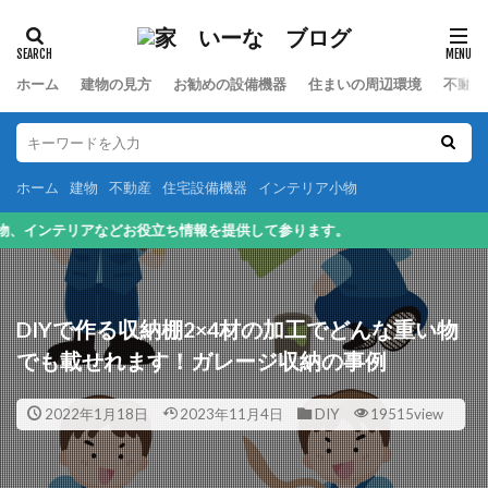
カテゴリー
ホーム
建物の見方
お勧めの設備機器
住まいの周辺環境
不動産
検索
ホーム
建物
不動産
住宅設備機器
インテリア小物
て参ります。
DIYで作る収納棚2×4材の加工でどんな重い物
でも載せれます！ガレージ収納の事例
2022年1月18日
2023年11月4日
DIY
19515view