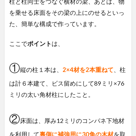
柱と柱同士をつなぐ横材の梁、あとは、物
を乗せる床面をその梁の上にのせるといっ
た、簡単な構成で作っています。
ここで
ポイント
は、
①
縦の柱１本は、
2×4材を2本重ねて
、柱
は計６本建て、ビス留めにして89ミリ×76
ミリの太い角材柱にしたこと。
②
床面は、厚み12ミリのコンパネ下地材
を利用して
裏側に補強用に30角の木材
を取