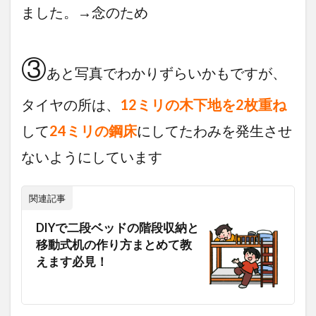
ました。→念のため
③
あと写真でわかりずらいかもですが、
タイヤの所は、
12ミリの木下地を2枚重ね
して
24ミリの鋼床
にしてたわみを発生させ
ないようにしています
関連記事
DIYで二段ベッドの階段収納と
移動式机の作り方まとめて教
えます必見！