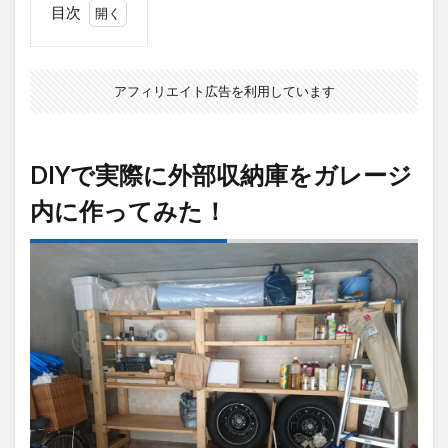
目次
1
DIY
で実
アフィリエイト広告を利用しています
際に
外部
収納
庫を
DIYで実際に外部収納庫をガレージ
ガレ
ージ
内に作ってみた！
内に
作っ
てみ
た！
2
初心
者必
見！
2×4
材で
DIY
した